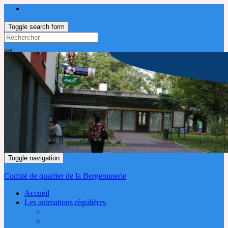
Toggle search form
Search
for:
Toggle navigation
Comité de quartier de la Bergeonnerie
Accueil
Les animations régulières
Les jeux de société
Les jeux de cartes