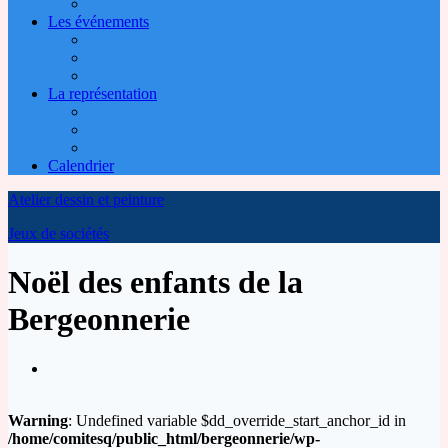
Les ateliers dessin et peinture
Les événements
Vide-greniers
Loto
Noël des enfants du quartier
La représentation
Les élus
Conseil de la Vie Local
Remontez-nous les problèmes rencontrés
Calendrier
Atelier dessin et peinture
Jeux de sociétés
Noël des enfants de la
Bergeonnerie
Warning
: Undefined variable $dd_override_start_anchor_id in
/home/comitesq/public_html/bergeonnerie/wp-