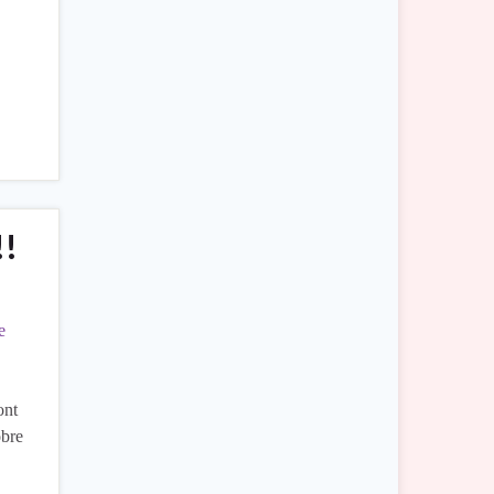
!!
e
ont
obre