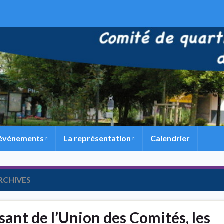
 événements
La représentation
Calendrier
RCHIVES
sant de l’Union des Comités, les