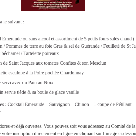
 le suivant :
il Emeraude ou sans alcool et assortiment de 5 petits fours salés chaud (
 / Pommes de terre au foie Gras & sel de Guérande / Feuilleté de St J
t béchamel / Tartelette poireaux
on de Saint Jacques aux tomates Confites & son Mesclun
anette escalopé à la Poire pochée Chardonnay
 servi avec du Pain au Noix
tin servie tiède & sa boule de glace vanille
es : Cocktail Emeraude – Sauvignon – Chinon – 1 coupe de Pétillant –
e
 dores-et-déjà ouvertes. Vous pouvez soit vous adressez au Comité de la
e votre inscription directement en ligne en cliquant sur l’image ci-dessou