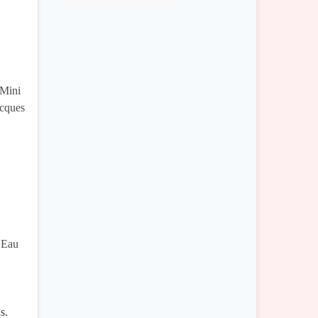
 Mini
acques
 Eau
s.