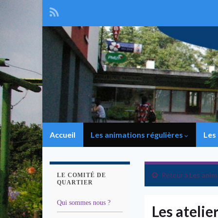
Accueil
Les animations régulières
Les
Retour à
Les anim
LE COMITÉ DE
QUARTIER
Qui sommes nous ?
Les atelie