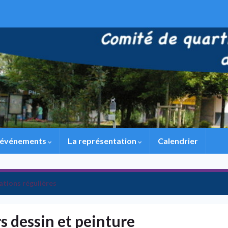
 événements
La représentation
Calendrier
ations régulières
rs dessin et peinture