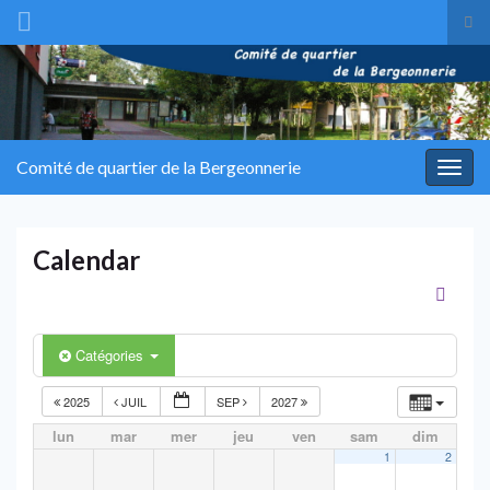
Tog
sea
Search for:
for
Comité de quartier de la Bergeonnerie
Togg
navig
Calendar
Catégories
2025
JUIL
SEP
2027
lun
mar
mer
jeu
ven
sam
dim
1
2